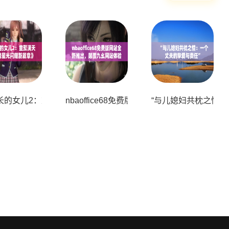
章
总：助力企业快速拓展网络影响力
长的女儿2：重聚满天星 天降星光闪耀新篇章》
nbaoffice68免费版网站全新推出，颠覆九幺
“与儿媳妇共枕之情：