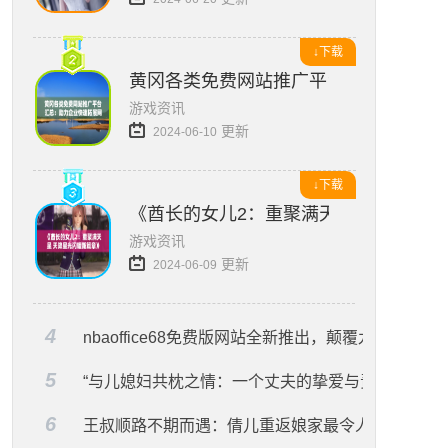
↓下载
黄冈各类免费网站推广平台汇总：助力
游戏资讯
更新
2024-06-10
↓下载
《酋长的女儿2：重聚满天星 天降星光
游戏资讯
更新
2024-06-09
4
nbaoffice68免费版网站全新推出，颠覆九幺网站体
5
“与儿媳妇共枕之情：一个丈夫的挚爱与责任”
6
王叔顺路不期而遇：倩儿重返娘家最令人难忘的一