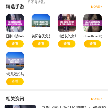
许不得转载。
精选手游
MORE +
日剧《家中邀部长喝酒》：解锁撩爱与职场的美妙篇章
黄冈各类免费网站推广平台汇总：助力企业快速拓
《酋长的女儿2：重聚满天星 天
nbaoffice
查看
查看
查看
查看
“与儿媳妇共枕之情：一个丈夫的挚爱与责任”
查看
相关资讯
MORE +