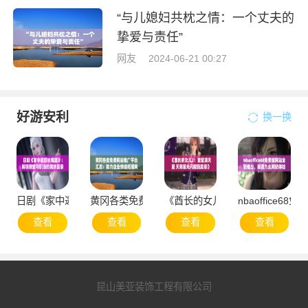
“与儿媳妇共枕之情：一个丈夫的
挚爱与责任”
网友
2024-06-21 00:27
好游安利
换一换
日剧《家中邀部长喝酒》：解锁撩爱与职场的美妙篇章
黄冈各类免费网站推广平台汇总：助力企业快速拓
《酋长的女儿2：重聚满天星 天
nbaoffice
查看
查看
查看
查看
昆山美亚装饰工程有限公司