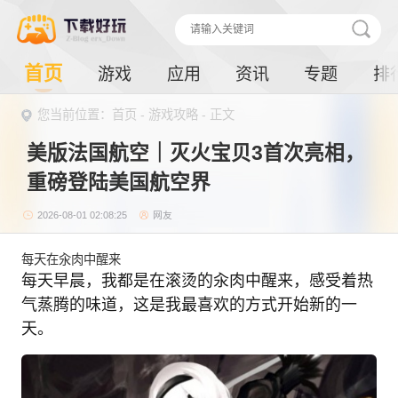
首页
游戏
应用
资讯
专题
排
您当前位置：首页 -
游戏攻略
- 正文
美版法国航空｜灭火宝贝3首次亮相，
重磅登陆美国航空界
2026-08-01 02:08:25
网友
每天在汆肉中醒来
每天早晨，我都是在滚烫的汆肉中醒来，感受着热
气蒸腾的味道，这是我最喜欢的方式开始新的一
天。