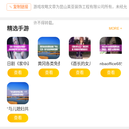
游戏攻略文章为昆山美亚装饰工程有限公司所有，未经允
复制链接
许不得转载。
精选手游
MORE +
日剧《家中邀部长喝酒》：解锁撩爱与职场的美妙篇章
黄冈各类免费网站推广平台汇总：助力企业快速拓
《酋长的女儿2：重聚满天星 天
nbaoffice
查看
查看
查看
查看
“与儿媳妇共枕之情：一个丈夫的挚爱与责任”
查看