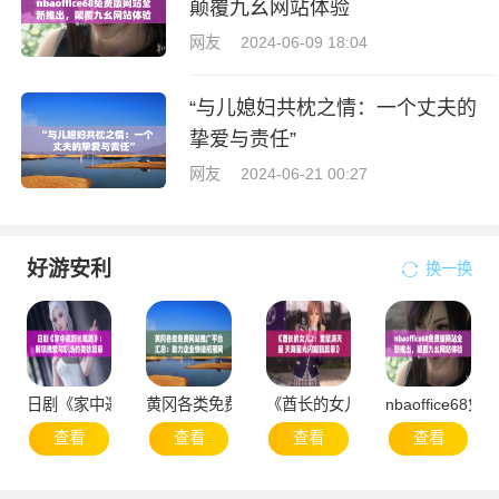
颠覆九幺网站体验
网友
2024-06-09 18:04
“与儿媳妇共枕之情：一个丈夫的
挚爱与责任”
网友
2024-06-21 00:27
好游安利
换一换
日剧《家中邀部长喝酒》：解锁撩爱与职场的美妙篇章
黄冈各类免费网站推广平台汇总：助力企业快速拓
《酋长的女儿2：重聚满天星 天
nbaoffice
查看
查看
查看
查看