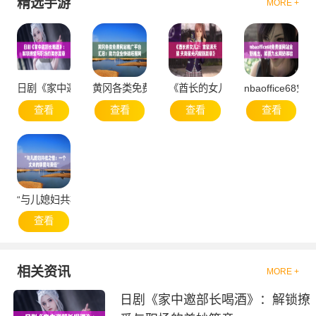
精选手游
MORE +
日剧《家中邀部长喝酒》：解锁撩爱与职场的美妙篇章
黄冈各类免费网站推广平台汇总：助力企业快速拓
《酋长的女儿2：重聚满天星 天
nbaoffice
查看
查看
查看
查看
“与儿媳妇共枕之情：一个丈夫的挚爱与责任”
查看
相关资讯
MORE +
日剧《家中邀部长喝酒》：解锁撩